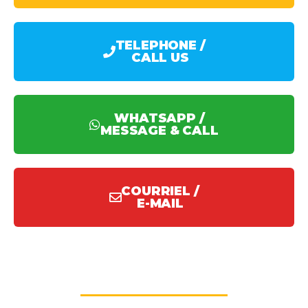
TELEPHONE /
CALL US
WHATSAPP /
MESSAGE & CALL
COURRIEL /
E-MAIL