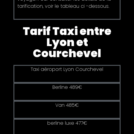
tarification, voir le tableau ci -dessous.
Tarif Taxi entre
Lyon et
Courchevel
Taxi aéroport Lyon Courchevel
Berline 489€
Van 485€
berline luxe 477€