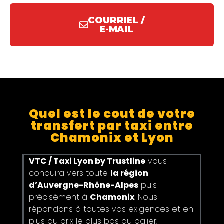
COURRIEL /
E-MAIL
Quel est le cout de votre
transfert par taxi entre
Chamonix et Lyon
VTC / Taxi Lyon by Trustline
vous
conduira vers toute
la région
d’Auvergne-Rhône-Alpes
puis
précisément à
Chamonix
. Nous
répondons à toutes vos exigences et en
plus au prix le plus bas du palier.