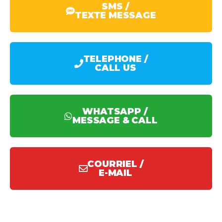
SMS /
TEXTE MESSAGE
TELEPHONE /
CALL US
WHATSAPP /
MESSAGE & CALL
COURRIEL /
E-MAIL