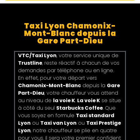
Taxi Lyon Chamonix-
Mont-Blanc depuis la
Gare Part-Dieu
VTC/Taxi Lyon
, votre service unique de
Trustline
, reste réactif à chacun de vos
demandes par téléphone ou en ligne.
En effet, pour votre départ vers
Chamonix-Mont-Blanc
depuis la
Gare
Part-Dieu
, votre chauffeur vous attend
au niveau de
la voie K
.
La voie K
se situe
à côté du seul
Starbucks Coffee
. Que
vous soyez en formule
Taxi standard
Lyon
ou
Taxi van Lyon
ou
Taxi Prestige
Lyon
, notre chauffeur se plie en quatre
pour vous. Il sera votre premier confident