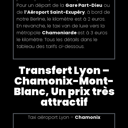
Pour un départ de la
Gare Part-Dieu
ou
de
l’Aéroport Saint-Exupéry
, à bord de
notre Berline, le kilomètre est à 2 euros.
En revanche, le taxi van de luxe vers la
métropole
Chamoniarde
est à 3 euros
le kilomètre. Tous les détails dans le
tableau des tarifs ci-dessous.
Transfert Lyon –
Chamonix-Mont-
Blanc, Un prix très
attractif
Taxi aéroport Lyon –
Chamonix