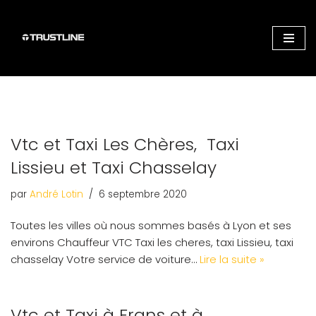
Aller
au
contenu
Vtc et Taxi Les Chères, Taxi
Lissieu et Taxi Chasselay
par
André Lotin
6 septembre 2020
Toutes les villes où nous sommes basés à Lyon et ses
environs Chauffeur VTC Taxi les cheres, taxi Lissieu, taxi
chasselay Votre service de voiture…
Lire la suite »
Vtc et Taxi à Frans et à