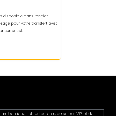
n disponible dans l’onglet
estige pour votre transfert avec
concurrentiel.
urs boutiques et restaurants, de salons VIP, et de