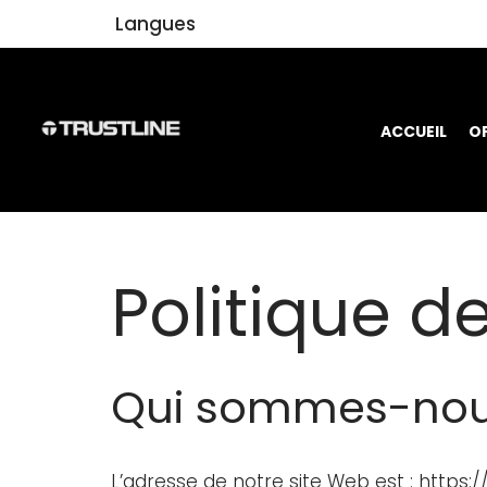
Langues
Aller
au
contenu
ACCUEIL
O
Politique de
Qui sommes-nou
L’adresse de notre site Web est : https://t