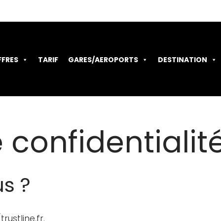
FFRES
TARIF
GARES/AEROPORTS
DESTINATION
 confidentialit
s ?
rustline.fr.