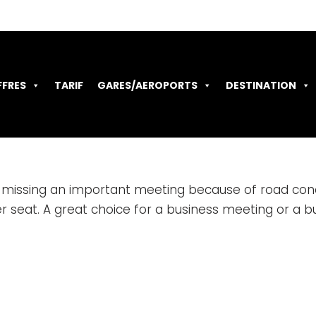
FFRES
TARIF
GARES/AEROPORTS
DESTINATION
missing an important meeting because of road conditi
er seat.
A great choice for a business meeting or a bu