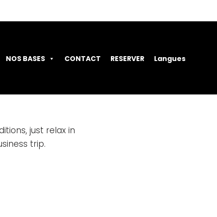
NOS BASES
CONTACT
RESERVER
Langues
ons, just relax in
siness trip.