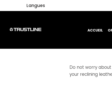
Langues
Aller
au
contenu
ACCUEIL
O
Do not worry about 
your reclining leath